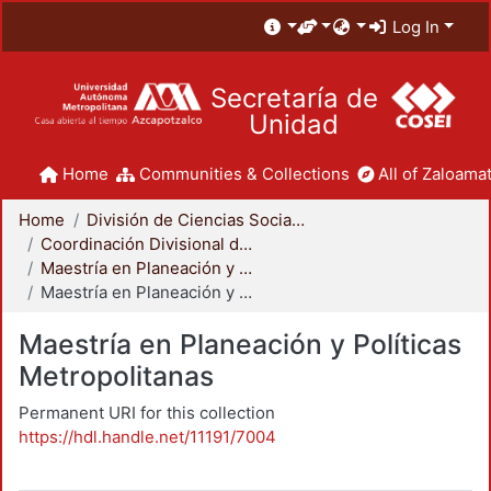
Log In
Secretaría de
Unidad
Home
Communities & Collections
All of Zaloamat
Home
División de Ciencias Sociales y Humanidades
Coordinación Divisional de Posgrado
Maestría en Planeación y Políticas Metropolitanas
Maestría en Planeación y Políticas Metropolitanas
Maestría en Planeación y Políticas
Metropolitanas
Permanent URI for this collection
https://hdl.handle.net/11191/7004