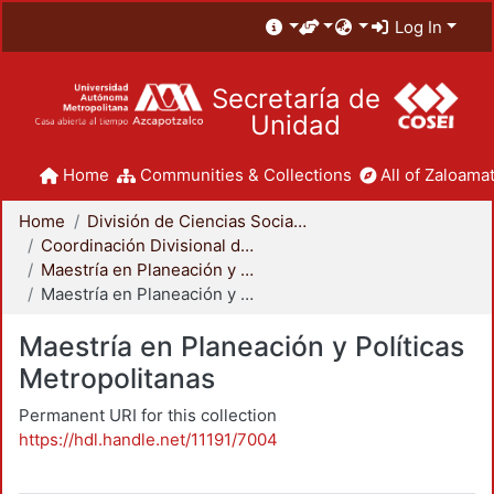
Log In
Secretaría de
Unidad
Home
Communities & Collections
All of Zaloamat
Home
División de Ciencias Sociales y Humanidades
Coordinación Divisional de Posgrado
Maestría en Planeación y Políticas Metropolitanas
Maestría en Planeación y Políticas Metropolitanas
Maestría en Planeación y Políticas
Metropolitanas
Permanent URI for this collection
https://hdl.handle.net/11191/7004