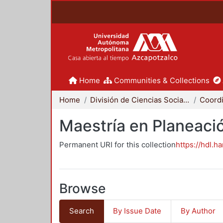
Home
Communities & Collections
Home
División de Ciencias Sociales y Humanidades
Maestría en Planeació
Permanent URI for this collection
https://hdl.h
Browse
Search
By Issue Date
By Author