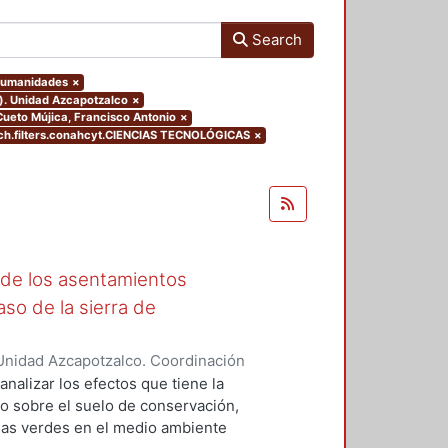
Search
 Humanidades
×
o). Unidad Azcapotzalco
×
.Cueto Mújica, Francisco Antonio
×
h.filters.conahcyt.CIENCIAS TECNOLÓGICAS
×
 de los asentamientos
aso de la sierra de
Unidad Azcapotzalco. Coordinación
ica, Francisco Antonio
analizar los efectos que tiene la
o sobre el suelo de conservación,
eas verdes en el medio ambiente