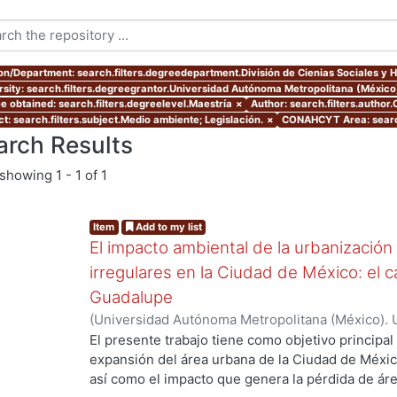
ion/Department: search.filters.degreedepartment.División de Cienias Sociales y
rsity: search.filters.degreegrantor.Universidad Autónoma Metropolitana (Méxic
e obtained: search.filters.degreelevel.Maestría
×
Author: search.filters.author
t: search.filters.subject.Medio ambiente; Legislación.
×
CONAHCYT Area: searc
arch Results
showing
1 - 1 of 1
Item
Add to my list
El impacto ambiental de la urbanización
irregulares en la Ciudad de México: el c
Guadalupe
(
Universidad Autónoma Metropolitana (México). 
de Servicios de Información.
,
2007-07
)
Cueto Múj
El presente trabajo tiene como objetivo principal 
expansión del área urbana de la Ciudad de Méxic
así como el impacto que genera la pérdida de ár