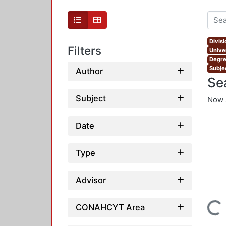
Divis
Filters
Unive
Degre
Subjec
Author
Se
Subject
Now 
Date
Type
Advisor
Loading...
CONAHCYT Area