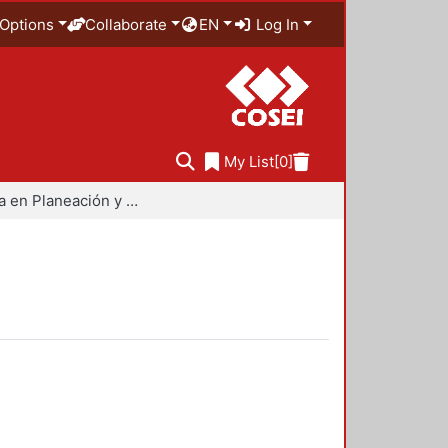
Options
Collaborate
EN
Log In
My List
[0]
Maestría en Planeación y Políticas Metropolitanas