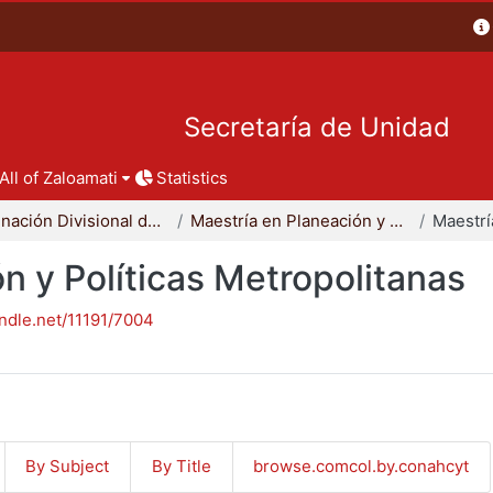
Secretaría de Unidad
All of Zaloamati
Statistics
Coordinación Divisional de Posgrado
Maestría en Planeación y Políticas Metropolitanas
n y Políticas Metropolitanas
andle.net/11191/7004
By Subject
By Title
browse.comcol.by.conahcyt