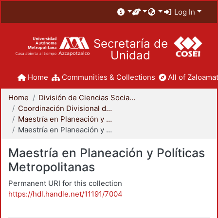
Log In
Secretaría de
Unidad
Home
Communities & Collections
All of Zaloamat
Home
División de Ciencias Sociales y Humanidades
Coordinación Divisional de Posgrado
Maestría en Planeación y Políticas Metropolitanas
Maestría en Planeación y Políticas Metropolitanas
Maestría en Planeación y Políticas
Metropolitanas
Permanent URI for this collection
https://hdl.handle.net/11191/7004