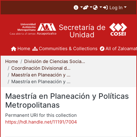
Log In
Secretaría de
Unidad
Home
Communities & Collections
All of Zaloamat
Home
División de Ciencias Sociales y Humanidades
Coordinación Divisional de Posgrado
Maestría en Planeación y Políticas Metropolitanas
Maestría en Planeación y Políticas Metropolitanas
Maestría en Planeación y Políticas
Metropolitanas
Permanent URI for this collection
https://hdl.handle.net/11191/7004