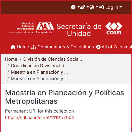
Log In
Secretaría de
Unidad
Home
Communities & Collections
All of Zaloamat
Home
División de Ciencias Sociales y Humanidades
Coordinación Divisional de Posgrado
Maestría en Planeación y Políticas Metropolitanas
Maestría en Planeación y Políticas Metropolitanas
Maestría en Planeación y Políticas
Metropolitanas
Permanent URI for this collection
https://hdl.handle.net/11191/7004