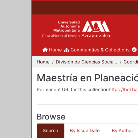
Home
Communities & Collections
Home
División de Ciencias Sociales y Humanidades
Maestría en Planeació
Permanent URI for this collection
https://hdl.h
Browse
Search
By Issue Date
By Author