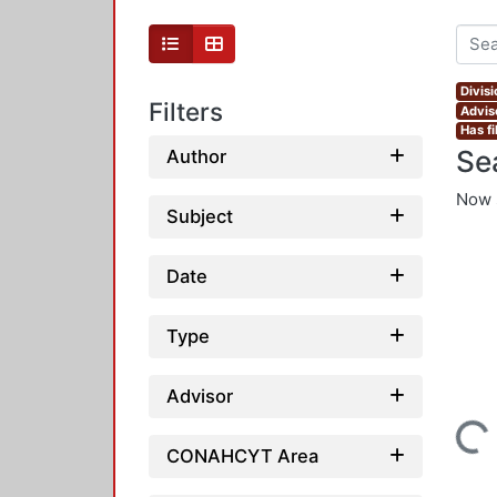
Divis
Filters
Adviso
Has fi
Se
Author
Now 
Subject
Date
Type
Advisor
Loading...
CONAHCYT Area