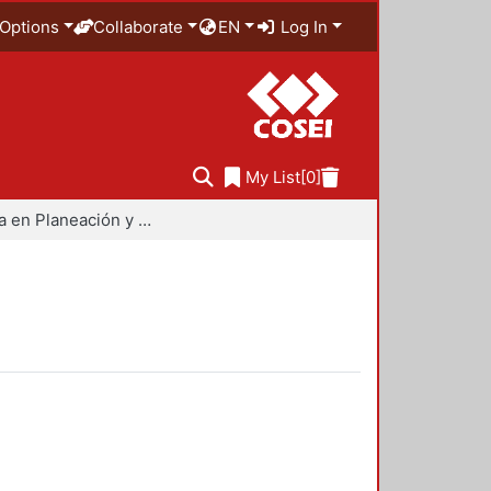
Options
Collaborate
EN
Log In
My List
[0]
Maestría en Planeación y Políticas Metropolitanas