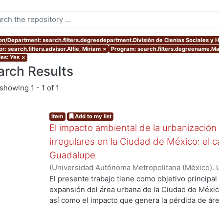
ion/Department: search.filters.degreedepartment.División de Cienias Sociales y
r: search.filters.advisor.Alfie, Miriam
×
Program: search.filters.degreename.Mae
les: Yes
×
arch Results
showing
1 - 1 of 1
Item
Add to my list
El impacto ambiental de la urbanización
irregulares en la Ciudad de México: el c
Guadalupe
(
Universidad Autónoma Metropolitana (México). 
de Servicios de Información.
,
2007-07
)
Cueto Múj
El presente trabajo tiene como objetivo principal 
expansión del área urbana de la Ciudad de Méxic
así como el impacto que genera la pérdida de ár
urbano. El planteamiento principal de esta tesis,