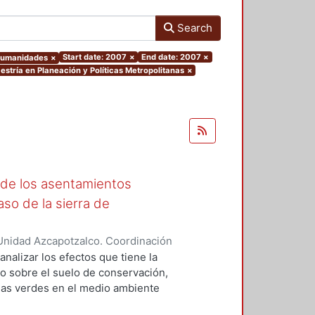
Search
Start date: 2007
×
End date: 2007
×
 Humanidades
×
stría en Planeación y Políticas Metropolitanas
×
 de los asentamientos
aso de la sierra de
Unidad Azcapotzalco. Coordinación
ica, Francisco Antonio
analizar los efectos que tiene la
o sobre el suelo de conservación,
eas verdes en el medio ambiente
 es que la urbanización de áreas