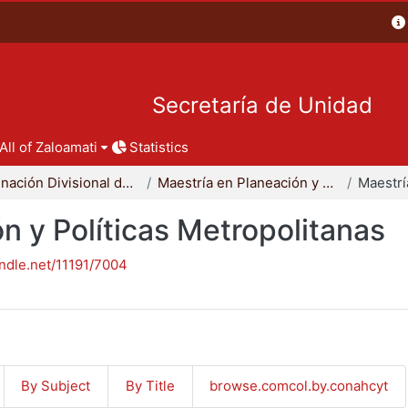
Secretaría de Unidad
All of Zaloamati
Statistics
Coordinación Divisional de Posgrado
Maestría en Planeación y Políticas Metropolitanas
n y Políticas Metropolitanas
andle.net/11191/7004
By Subject
By Title
browse.comcol.by.conahcyt