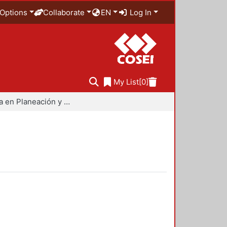
Options
Collaborate
EN
Log In
My List
[0]
Maestría en Planeación y Políticas Metropolitanas