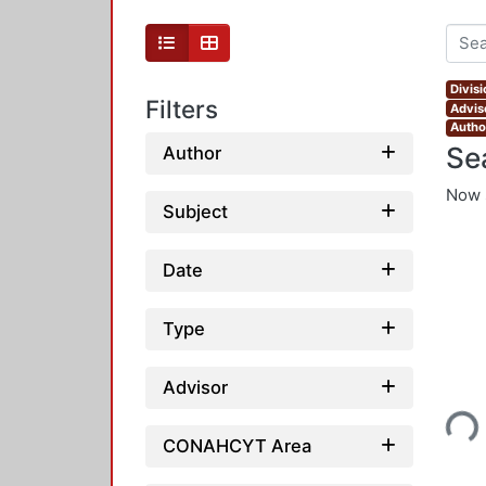
Divis
Filters
Adviso
Autho
Se
Author
Now 
Subject
Date
Type
Loading...
Advisor
CONAHCYT Area