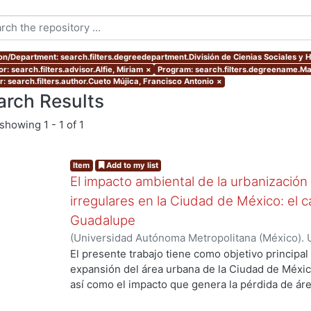
ion/Department: search.filters.degreedepartment.División de Cienias Sociales y
r: search.filters.advisor.Alfie, Miriam
×
Program: search.filters.degreename.Mae
r: search.filters.author.Cueto Mújica, Francisco Antonio
×
arch Results
showing
1 - 1 of 1
Item
Add to my list
El impacto ambiental de la urbanización
irregulares en la Ciudad de México: el c
Guadalupe
(
Universidad Autónoma Metropolitana (México). 
de Servicios de Información.
,
2007-07
)
Cueto Múj
El presente trabajo tiene como objetivo principal 
expansión del área urbana de la Ciudad de Méxic
así como el impacto que genera la pérdida de ár
urbano. El planteamiento principal de esta tesis,