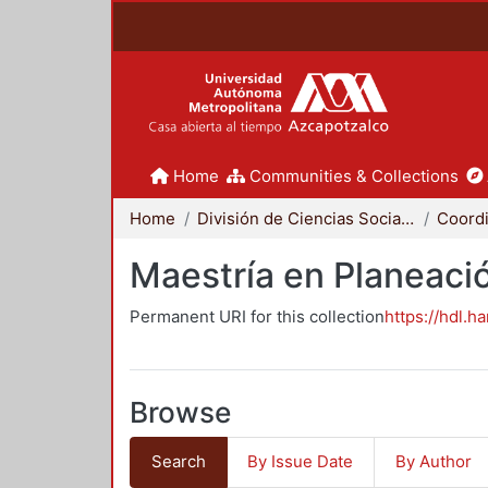
Home
Communities & Collections
Home
División de Ciencias Sociales y Humanidades
Maestría en Planeació
Permanent URI for this collection
https://hdl.h
Browse
Search
By Issue Date
By Author