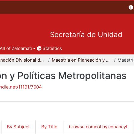
Secretaría de Unidad
All of Zaloamati
Statistics
Coordinación Divisional de Posgrado
Maestría en Planeación y Políticas Metropolitanas
n y Políticas Metropolitanas
andle.net/11191/7004
By Subject
By Title
browse.comcol.by.conahcyt