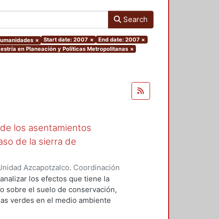
Search
Start date: 2007
×
End date: 2007
×
 Humanidades
×
stría en Planeación y Políticas Metropolitanas
×
 de los asentamientos
aso de la sierra de
Unidad Azcapotzalco. Coordinación
ica, Francisco Antonio
analizar los efectos que tiene la
o sobre el suelo de conservación,
eas verdes en el medio ambiente
 es que la urbanización de áreas