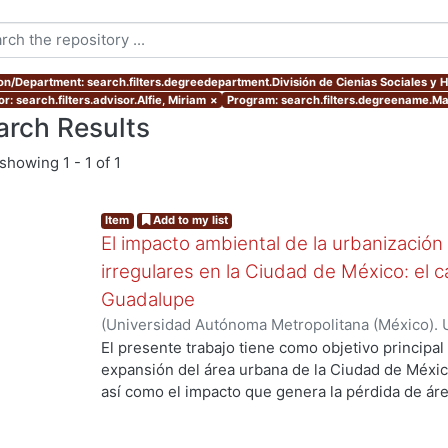
ion/Department: search.filters.degreedepartment.División de Cienias Sociales y
r: search.filters.advisor.Alfie, Miriam
×
Program: search.filters.degreename.Mae
arch Results
showing
1 - 1 of 1
Item
Add to my list
El impacto ambiental de la urbanización
irregulares en la Ciudad de México: el c
Guadalupe
(
Universidad Autónoma Metropolitana (México). 
...
de Servicios de Información.
,
2007-07
)
Cueto Múj
El presente trabajo tiene como objetivo principal 
expansión del área urbana de la Ciudad de Méxic
así como el impacto que genera la pérdida de ár
urbano. El planteamiento principal de esta tesis,
naturales conforma un riesgo ambiental de cons