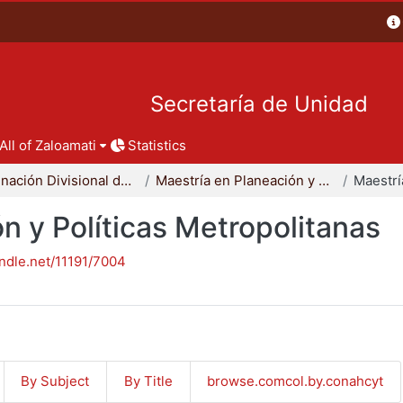
Secretaría de Unidad
All of Zaloamati
Statistics
Coordinación Divisional de Posgrado
Maestría en Planeación y Políticas Metropolitanas
n y Políticas Metropolitanas
andle.net/11191/7004
By Subject
By Title
browse.comcol.by.conahcyt