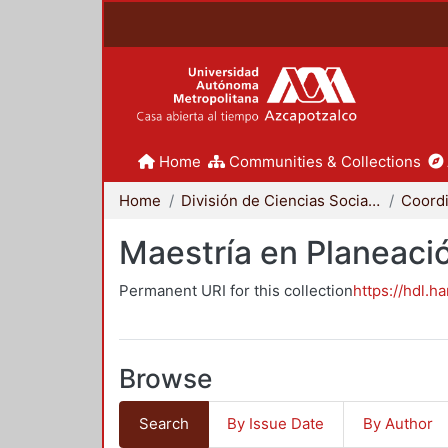
Home
Communities & Collections
Home
División de Ciencias Sociales y Humanidades
Maestría en Planeació
Permanent URI for this collection
https://hdl.h
Browse
Search
By Issue Date
By Author