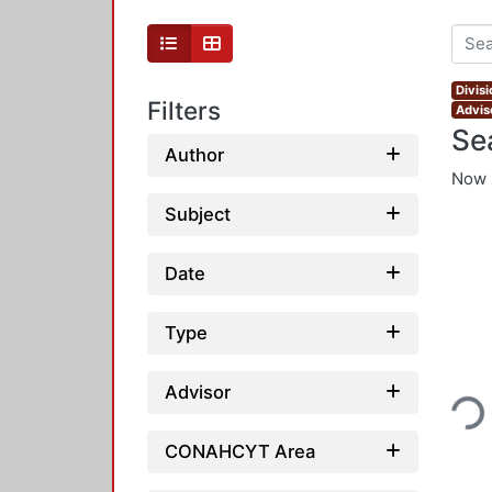
Divis
Filters
Adviso
Se
Author
Now 
Subject
Date
Type
Loading
Advisor
CONAHCYT Area