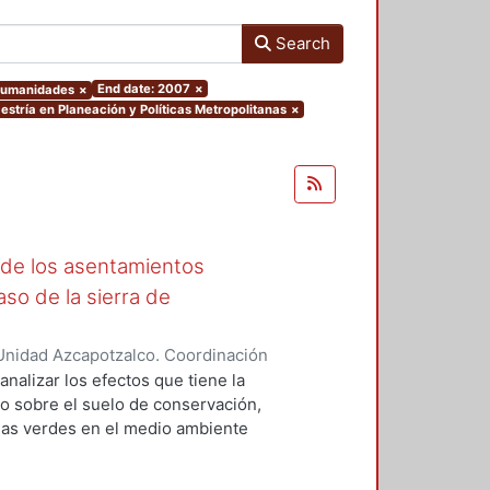
Search
End date: 2007
×
 Humanidades
×
stría en Planeación y Políticas Metropolitanas
×
 de los asentamientos
aso de la sierra de
Unidad Azcapotzalco. Coordinación
ica, Francisco Antonio
analizar los efectos que tiene la
o sobre el suelo de conservación,
eas verdes en el medio ambiente
 es que la urbanización de áreas
ideraciones importantes, ya que