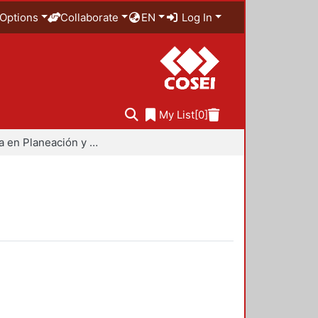
Options
Collaborate
EN
Log In
My List
[0]
Maestría en Planeación y Políticas Metropolitanas