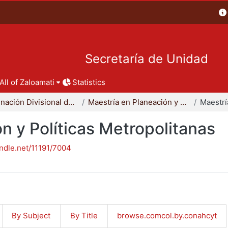
Secretaría de Unidad
All of Zaloamati
Statistics
Coordinación Divisional de Posgrado
Maestría en Planeación y Políticas Metropolitanas
n y Políticas Metropolitanas
andle.net/11191/7004
By Subject
By Title
browse.comcol.by.conahcyt