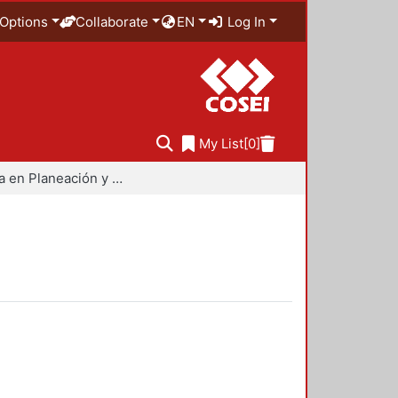
Options
Collaborate
EN
Log In
My List
[0]
Maestría en Planeación y Políticas Metropolitanas