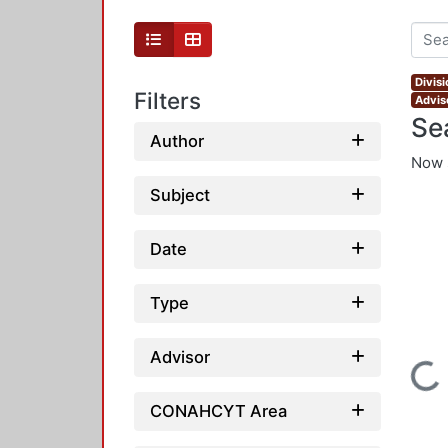
Divis
Filters
Adviso
Se
Author
Now 
Subject
Date
Type
Advisor
Loading...
CONAHCYT Area