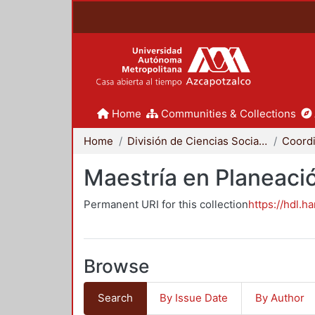
Home
Communities & Collections
Home
División de Ciencias Sociales y Humanidades
Maestría en Planeació
Permanent URI for this collection
https://hdl.h
Browse
Search
By Issue Date
By Author