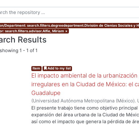
ion/Department: search.filters.degreedepartment.División de Cienias Sociales y
r: search.filters.advisor.Alfie, Miriam
×
arch Results
showing
1 - 1 of 1
Item
Add to my list
El impacto ambiental de la urbanización
irregulares en la Ciudad de México: el c
Guadalupe
(
Universidad Autónoma Metropolitana (México). 
de Servicios de Información.
,
2007-07
)
Cueto Múj
El presente trabajo tiene como objetivo principal 
expansión del área urbana de la Ciudad de Méxic
así como el impacto que genera la pérdida de ár
urbano. El planteamiento principal de esta tesis,
naturales conforma un riesgo ambiental de cons