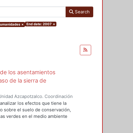
Search
End date: 2007
×
 Humanidades
×
 de los asentamientos
aso de la sierra de
Unidad Azcapotzalco. Coordinación
ica, Francisco Antonio
analizar los efectos que tiene la
o sobre el suelo de conservación,
eas verdes en el medio ambiente
 es que la urbanización de áreas
ideraciones importantes, ya que