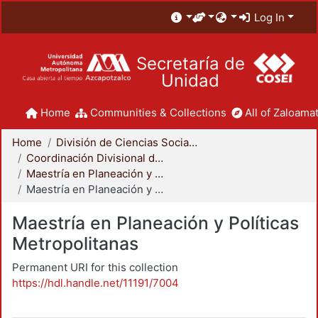
Log In
Secretaría de
Unidad
Home
Communities & Collections
All of Zaloamat
Home
División de Ciencias Sociales y Humanidades
Coordinación Divisional de Posgrado
Maestría en Planeación y Políticas Metropolitanas
Maestría en Planeación y Políticas Metropolitanas
Maestría en Planeación y Políticas
Metropolitanas
Permanent URI for this collection
https://hdl.handle.net/11191/7004