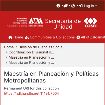
Log In
Secretaría de
Unidad
Home
Communities & Collections
All of Zaloamat
Home
División de Ciencias Sociales y Humanidades
Coordinación Divisional de Posgrado
Maestría en Planeación y Políticas Metropolitanas
Maestría en Planeación y Políticas Metropolitanas
Maestría en Planeación y Políticas
Metropolitanas
Permanent URI for this collection
https://hdl.handle.net/11191/7004