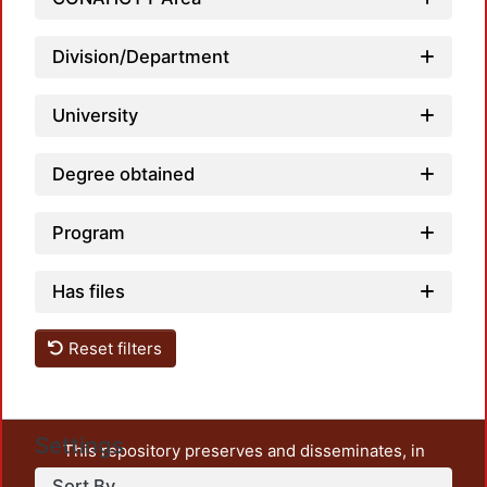
Division/Department
Loadi
University
Degree obtained
Program
Has files
Reset filters
Settings
This repository preserves and disseminates, in
unrestricted open access, the teaching and research
Sort By