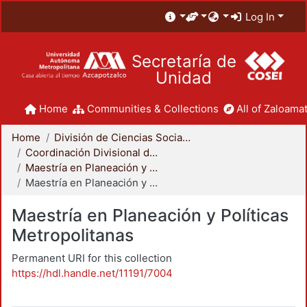
Log In
Secretaría de
Unidad
Home
Communities & Collections
All of Zaloamat
Home
División de Ciencias Sociales y Humanidades
Coordinación Divisional de Posgrado
Maestría en Planeación y Políticas Metropolitanas
Maestría en Planeación y Políticas Metropolitanas
Maestría en Planeación y Políticas
Metropolitanas
Permanent URI for this collection
https://hdl.handle.net/11191/7004