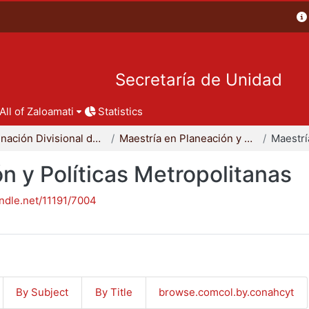
Secretaría de Unidad
All of Zaloamati
Statistics
Coordinación Divisional de Posgrado
Maestría en Planeación y Políticas Metropolitanas
n y Políticas Metropolitanas
andle.net/11191/7004
By Subject
By Title
browse.comcol.by.conahcyt