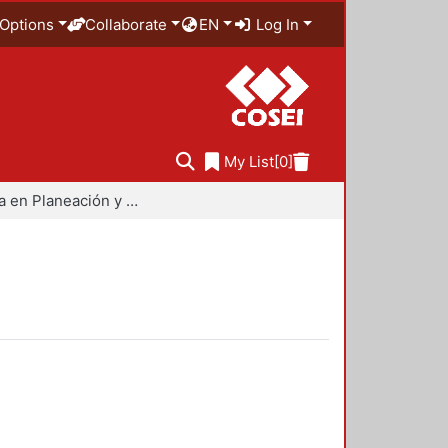
Options
Collaborate
EN
Log In
My List
[0]
Maestría en Planeación y Políticas Metropolitanas