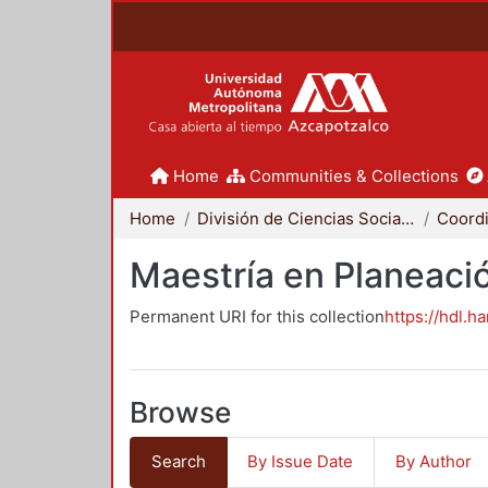
Home
Communities & Collections
Home
División de Ciencias Sociales y Humanidades
Maestría en Planeació
Permanent URI for this collection
https://hdl.h
Browse
Search
By Issue Date
By Author