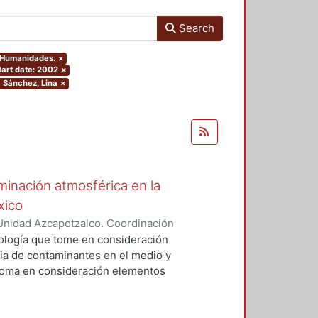
Search
y Humanidades.
×
tart date: 2002
×
a Sánchez, Lina
×
minación atmosférica en la
xico
Unidad Azcapotzalco. Coordinación
a Sánchez, Lina
dología que tome en consideración
cia de contaminantes en el medio y
l toma en consideración elementos
ulo automotor en la ZMCM por
de la población vulnerable; las
culas de fracción respirable (PM