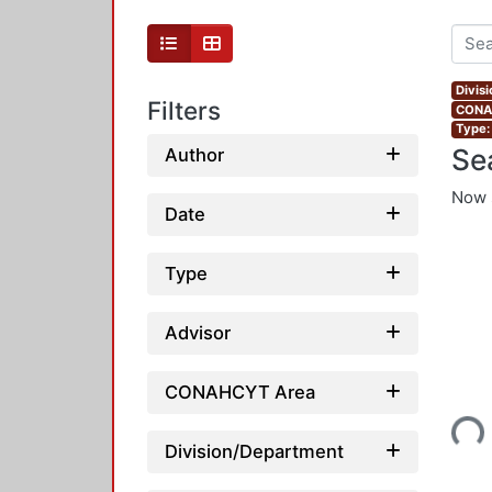
Divis
Filters
CONAH
Type:
Se
Author
Now 
Date
Type
Advisor
Loading...
CONAHCYT Area
Division/Department