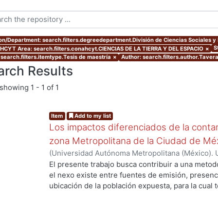
ion/Department: search.filters.degreedepartment.División de Ciencias Sociales 
S
CYT Area: search.filters.conahcyt.CIENCIAS DE LA TIERRA Y DEL ESPACIO
×
 search.filters.itemtype.Tesis de maestría
×
Author: search.filters.author.Taver
arch Results
showing
1 - 1 of 1
Item
Add to my list
Los impactos diferenciados de la conta
zona Metropolitana de la Ciudad de Mé
(
Universidad Autónoma Metropolitana (México). 
de Servicios de Información.
,
2002-08-15
)
Taver
El presente trabajo busca contribuir a una meto
el nexo existe entre fuentes de emisión, presen
ubicación de la población expuesta, para la cua
como la densidad de viajes realizados en vehíc
motivos de trabajo y escuela; la ubicación física 
mediciones de contaminantes como ozono y partí