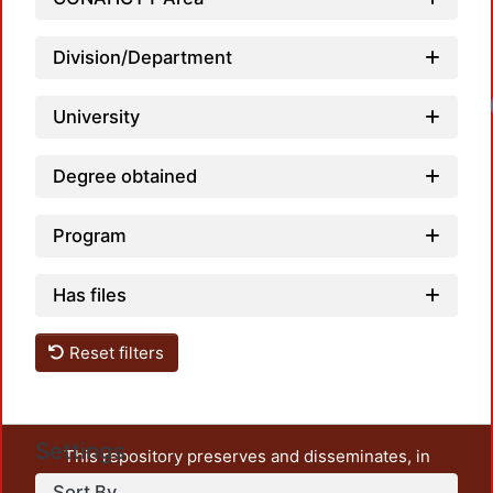
Division/Department
Load
University
Degree obtained
Program
Has files
Reset filters
Settings
This repository preserves and disseminates, in
unrestricted open access, the teaching and research
Sort By