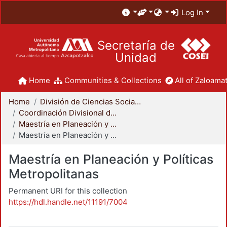
Log In
Secretaría de
Unidad
Home
Communities & Collections
All of Zaloamat
Home
División de Ciencias Sociales y Humanidades
Coordinación Divisional de Posgrado
Maestría en Planeación y Políticas Metropolitanas
Maestría en Planeación y Políticas Metropolitanas
Maestría en Planeación y Políticas
Metropolitanas
Permanent URI for this collection
https://hdl.handle.net/11191/7004