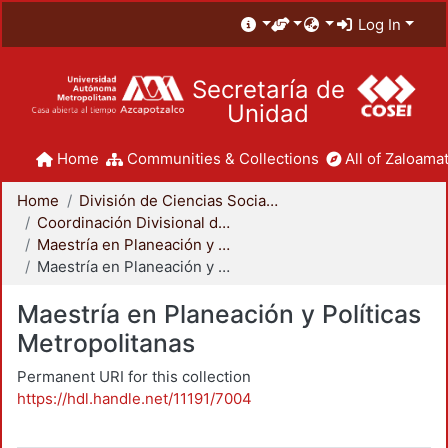
Log In
Secretaría de
Unidad
Home
Communities & Collections
All of Zaloamat
Home
División de Ciencias Sociales y Humanidades
Coordinación Divisional de Posgrado
Maestría en Planeación y Políticas Metropolitanas
Maestría en Planeación y Políticas Metropolitanas
Maestría en Planeación y Políticas
Metropolitanas
Permanent URI for this collection
https://hdl.handle.net/11191/7004