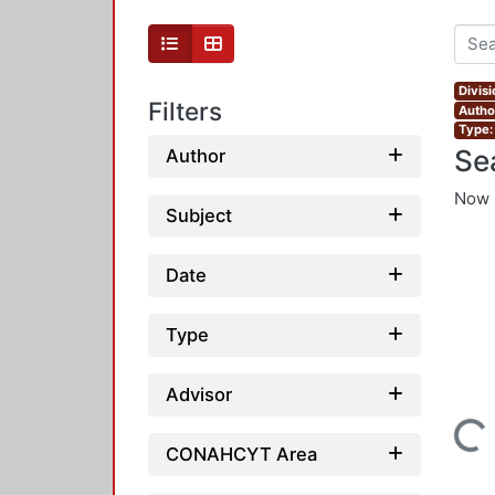
Divis
Filters
Autho
Type:
Se
Author
Now 
Subject
Date
Type
Advisor
Loading...
CONAHCYT Area