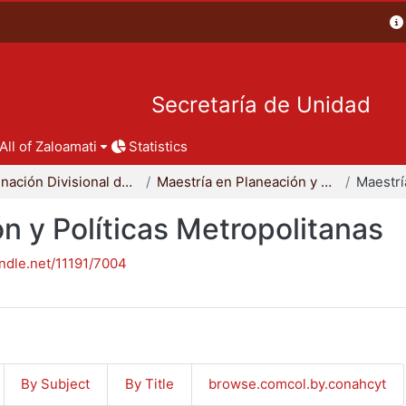
Secretaría de Unidad
All of Zaloamati
Statistics
Coordinación Divisional de Posgrado
Maestría en Planeación y Políticas Metropolitanas
n y Políticas Metropolitanas
andle.net/11191/7004
By Subject
By Title
browse.comcol.by.conahcyt