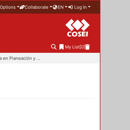
Options
Collaborate
EN
Log In
My List
[0]
Maestría en Planeación y Políticas Metropolitanas