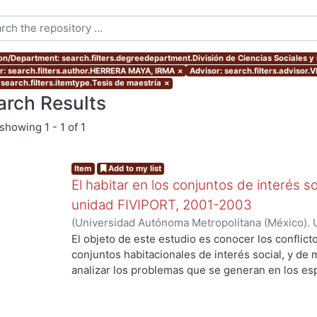
ion/Department: search.filters.degreedepartment.División de Ciencias Sociales 
r: search.filters.author.HERRERA MAYA, IRMA
×
Advisor: search.filters.adviso
 search.filters.itemtype.Tesis de maestría
×
arch Results
showing
1 - 1 of 1
Item
Add to my list
El habitar en los conjuntos de interés soc
unidad FIVIPORT, 2001-2003
(
Universidad Autónoma Metropolitana (México). 
de Servicios de Información.
,
2004-06-16
)
HERR
El objeto de este estudio es conocer los conflict
conjuntos habitacionales de interés social, y de
analizar los problemas que se generan en los e
organizan para resolver problemas derivados de 
comunes, así como, para dar mantenimiento y llev
servicios comunes. Este análisis aportará eleme