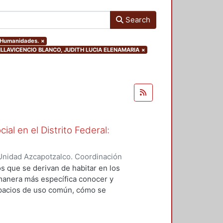
Search
y Humanidades.
×
r.VILLAVICENCIO BLANCO, JUDITH LUCIA ELENAMARIA
×
ial en el Distrito Federal:
Unidad Azcapotzalco. Coordinación
ERA MAYA, IRMA
os que se derivan de habitar en los
 manera más específica conocer y
spacios de uso común, cómo se
la convivencia en los espacios
ar la administración de los
ntos que permitan mejorar la