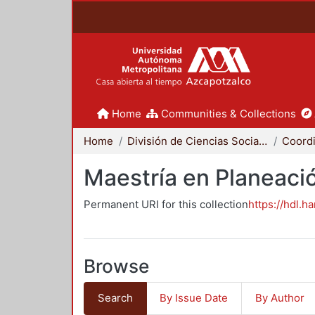
Home
Communities & Collections
Home
División de Ciencias Sociales y Humanidades
Maestría en Planeació
Permanent URI for this collection
https://hdl.h
Browse
Search
By Issue Date
By Author