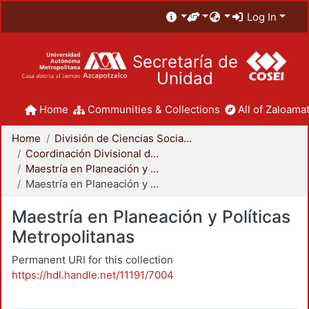
Log In
Secretaría de
Unidad
Home
Communities & Collections
All of Zaloamat
Home
División de Ciencias Sociales y Humanidades
Coordinación Divisional de Posgrado
Maestría en Planeación y Políticas Metropolitanas
Maestría en Planeación y Políticas Metropolitanas
Maestría en Planeación y Políticas
Metropolitanas
Permanent URI for this collection
https://hdl.handle.net/11191/7004