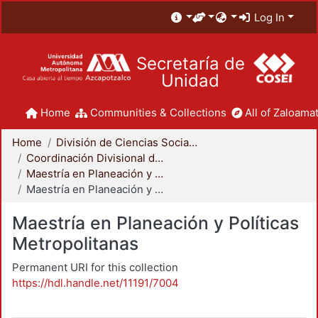
Log In
Secretaría de
Unidad
Home
Communities & Collections
All of Zaloamat
Home
División de Ciencias Sociales y Humanidades
Coordinación Divisional de Posgrado
Maestría en Planeación y Políticas Metropolitanas
Maestría en Planeación y Políticas Metropolitanas
Maestría en Planeación y Políticas
Metropolitanas
Permanent URI for this collection
https://hdl.handle.net/11191/7004