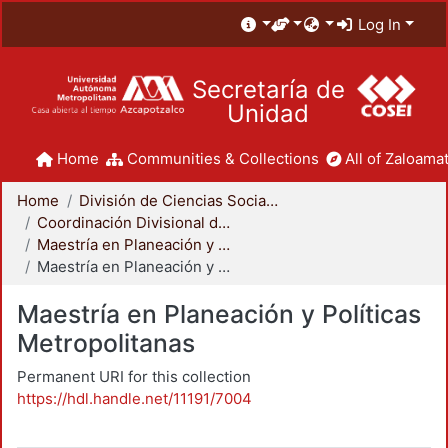
Log In
Secretaría de
Unidad
Home
Communities & Collections
All of Zaloamat
Home
División de Ciencias Sociales y Humanidades
Coordinación Divisional de Posgrado
Maestría en Planeación y Políticas Metropolitanas
Maestría en Planeación y Políticas Metropolitanas
Maestría en Planeación y Políticas
Metropolitanas
Permanent URI for this collection
https://hdl.handle.net/11191/7004