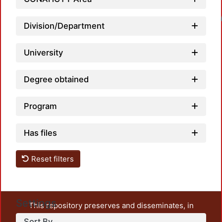
Loadin
Division/Department
University
Degree obtained
Program
Has files
Reset filters
Settings
This repository preserves and disseminates, in
unrestricted open access, the teaching and research
Sort By