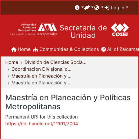
Log In
Secretaría de
Unidad
Home
Communities & Collections
All of Zaloamat
Home
División de Ciencias Sociales y Humanidades
Coordinación Divisional de Posgrado
Maestría en Planeación y Políticas Metropolitanas
Maestría en Planeación y Políticas Metropolitanas
Maestría en Planeación y Políticas
Metropolitanas
Permanent URI for this collection
https://hdl.handle.net/11191/7004