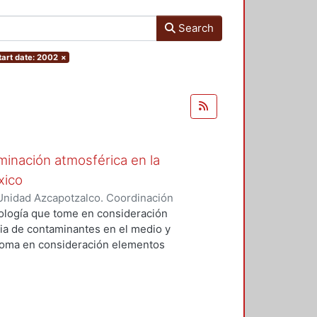
Search
tart date: 2002
×
minación atmosférica en la
xico
Unidad Azcapotzalco. Coordinación
a Sánchez, Lina
dología que tome en consideración
cia de contaminantes en el medio y
l toma en consideración elementos
ulo automotor en la ZMCM por
de la población vulnerable; las
culas de fracción respirable (PM
esgo del grupo de personas de