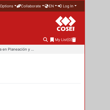
Options
Collaborate
EN
Log In
My List
[0]
Maestría en Planeación y Políticas Metropolitanas