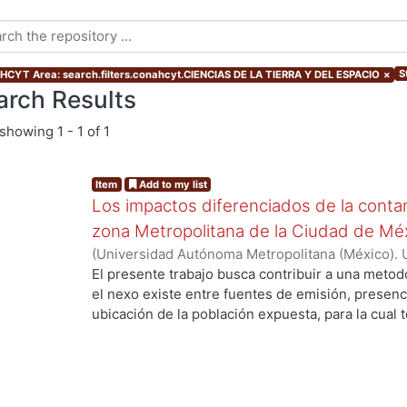
S
CYT Area: search.filters.conahcyt.CIENCIAS DE LA TIERRA Y DEL ESPACIO
×
arch Results
showing
1 - 1 of 1
Item
Add to my list
Los impactos diferenciados de la conta
zona Metropolitana de la Ciudad de Mé
(
Universidad Autónoma Metropolitana (México). 
de Servicios de Información.
,
2002-08-15
)
Taver
El presente trabajo busca contribuir a una meto
el nexo existe entre fuentes de emisión, presen
ubicación de la población expuesta, para la cua
como la densidad de viajes realizados en vehíc
motivos de trabajo y escuela; la ubicación física 
mediciones de contaminantes como ozono y partí
10); así como su toma diaria y coeficiente de ri