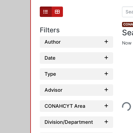
CONAH
Filters
Se
Author
Now 
Date
Type
Advisor
Loading...
CONAHCYT Area
Division/Department