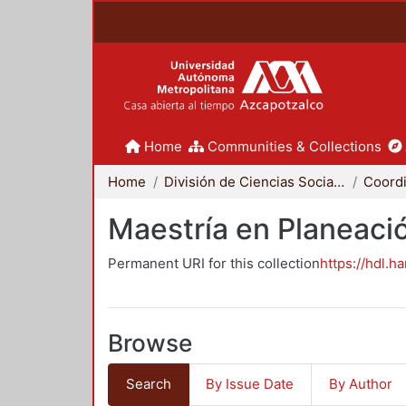
Home
Communities & Collections
Home
División de Ciencias Sociales y Humanidades
Maestría en Planeació
Permanent URI for this collection
https://hdl.h
Browse
Search
By Issue Date
By Author