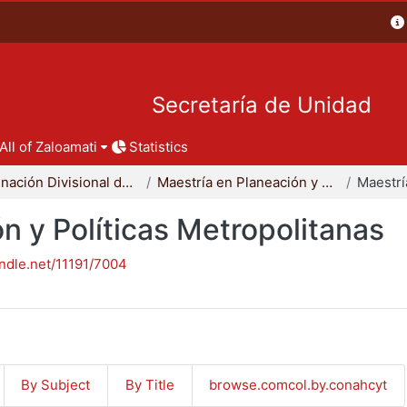
Secretaría de Unidad
All of Zaloamati
Statistics
Coordinación Divisional de Posgrado
Maestría en Planeación y Políticas Metropolitanas
n y Políticas Metropolitanas
andle.net/11191/7004
By Subject
By Title
browse.comcol.by.conahcyt