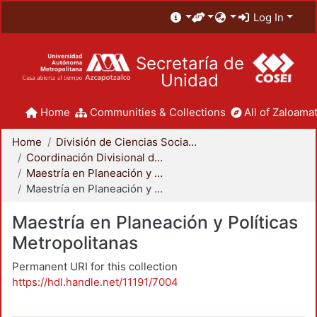
Log In
Secretaría de
Unidad
Home
Communities & Collections
All of Zaloamat
Home
División de Ciencias Sociales y Humanidades
Coordinación Divisional de Posgrado
Maestría en Planeación y Políticas Metropolitanas
Maestría en Planeación y Políticas Metropolitanas
Maestría en Planeación y Políticas
Metropolitanas
Permanent URI for this collection
https://hdl.handle.net/11191/7004