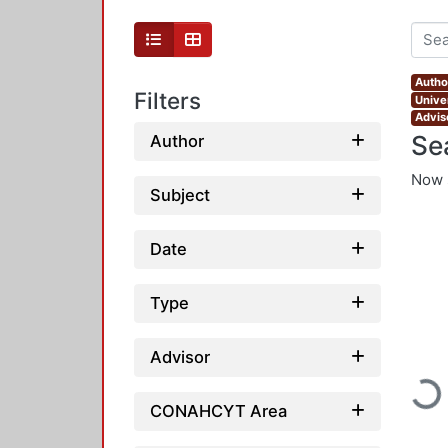
Author
Filters
Unive
Advis
Se
Author
Now 
Subject
Date
Type
Loadin
Advisor
CONAHCYT Area