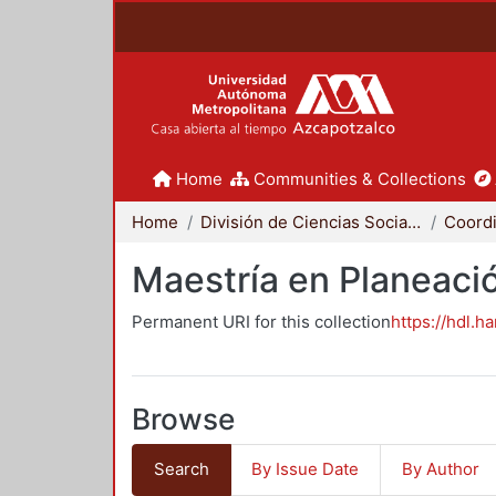
Home
Communities & Collections
Home
División de Ciencias Sociales y Humanidades
Maestría en Planeació
Permanent URI for this collection
https://hdl.h
Browse
Search
By Issue Date
By Author