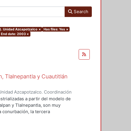
Search
o). Unidad Azcapotzalco
×
Has files: Yes
×
End date: 2003
×
 Tlalnepantla y Cuautitlán
Unidad Azcapotzalco. Coordinación
 Castillo, Hugo
strializadas a partir del modelo de
alpan y Tlalnepantla, son muy
la conurbación, la tercera
emento de estudio, debido a que es
trial en el contexto de crecimiento
adica en cómo han evolucionado