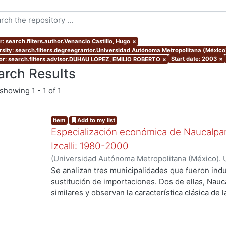
: search.filters.author.Venancio Castillo, Hugo
×
rsity: search.filters.degreegrantor.Universidad Autónoma Metropolitana (Méxic
Start date: 2003
×
or: search.filters.advisor.DUHAU LOPEZ, EMILIO ROBERTO
×
arch Results
showing
1 - 1 of 1
Item
Add to my list
Especialización económica de Naucalpan,
Izcalli: 1980-2000
(
Universidad Autónoma Metropolitana (México). 
de Servicios de Información.
,
2003-03
)
Venancio
Se analizan tres municipalidades que fueron indu
g...
sustitución de importaciones. Dos de ellas, Nauc
similares y observan la característica clásica de 
Cuautitlán Izcalli, el cual se selecciono como el
el último municipio creado con zonificación indus
hacia adentro. La importancia de este trabajo r