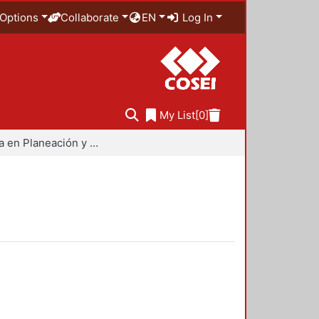
Options
Collaborate
EN
Log In
My List
[0]
Maestría en Planeación y Políticas Metropolitanas