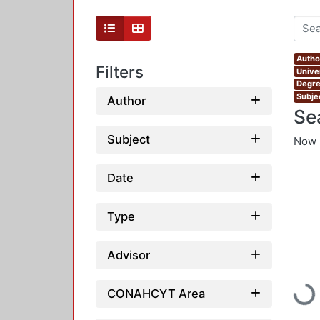
Author
Filters
Unive
Degre
Subje
Author
Se
Subject
Now 
Date
Type
Advisor
Loadi
CONAHCYT Area