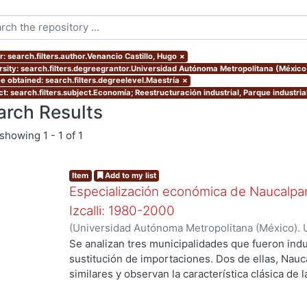
: search.filters.author.Venancio Castillo, Hugo
×
rsity: search.filters.degreegrantor.Universidad Autónoma Metropolitana (Méxic
e obtained: search.filters.degreelevel.Maestría
×
ct: search.filters.subject.Economía; Reestructuración industrial, Parque industri
arch Results
showing
1 - 1 of 1
Item
Add to my list
Especialización económica de Naucalpan,
Izcalli: 1980-2000
(
Universidad Autónoma Metropolitana (México). 
de Servicios de Información.
,
2003-03
)
Venancio
Se analizan tres municipalidades que fueron indu
sustitución de importaciones. Dos de ellas, Nauc
similares y observan la característica clásica de 
ng...
Cuautitlán Izcalli, el cual se selecciono como el
el último municipio creado con zonificación indus