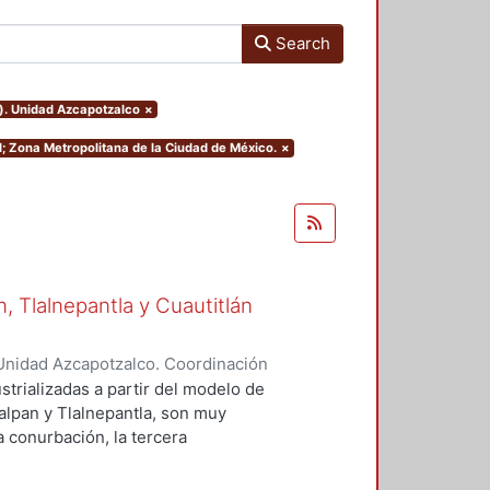
Search
o). Unidad Azcapotzalco
×
al; Zona Metropolitana de la Ciudad de México.
×
 Tlalnepantla y Cuautitlán
Unidad Azcapotzalco. Coordinación
 Castillo, Hugo
strializadas a partir del modelo de
alpan y Tlalnepantla, son muy
la conurbación, la tercera
emento de estudio, debido a que es
trial en el contexto de crecimiento