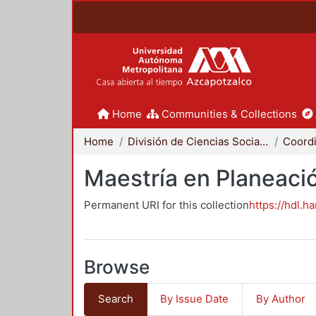
Home
Communities & Collections
Home
División de Ciencias Sociales y Humanidades
Maestría en Planeació
Permanent URI for this collection
https://hdl.h
Browse
Search
By Issue Date
By Author