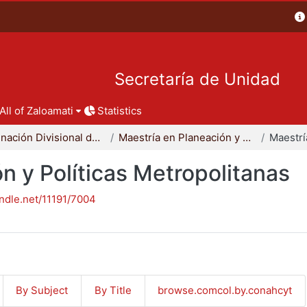
Secretaría de Unidad
All of Zaloamati
Statistics
Coordinación Divisional de Posgrado
Maestría en Planeación y Políticas Metropolitanas
n y Políticas Metropolitanas
andle.net/11191/7004
By Subject
By Title
browse.comcol.by.conahcyt