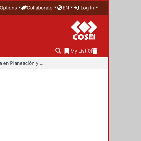
Options
Collaborate
EN
Log In
My List
[0]
Maestría en Planeación y Políticas Metropolitanas