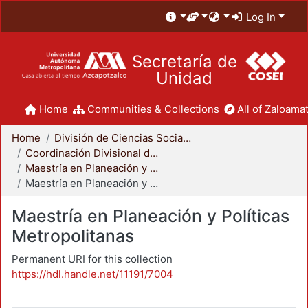
Log In
Secretaría de
Unidad
Home
Communities & Collections
All of Zaloamat
Home
División de Ciencias Sociales y Humanidades
Coordinación Divisional de Posgrado
Maestría en Planeación y Políticas Metropolitanas
Maestría en Planeación y Políticas Metropolitanas
Maestría en Planeación y Políticas
Metropolitanas
Permanent URI for this collection
https://hdl.handle.net/11191/7004