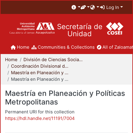
Log In
Secretaría de
Unidad
Home
Communities & Collections
All of Zaloamat
Home
División de Ciencias Sociales y Humanidades
Coordinación Divisional de Posgrado
Maestría en Planeación y Políticas Metropolitanas
Maestría en Planeación y Políticas Metropolitanas
Maestría en Planeación y Políticas
Metropolitanas
Permanent URI for this collection
https://hdl.handle.net/11191/7004