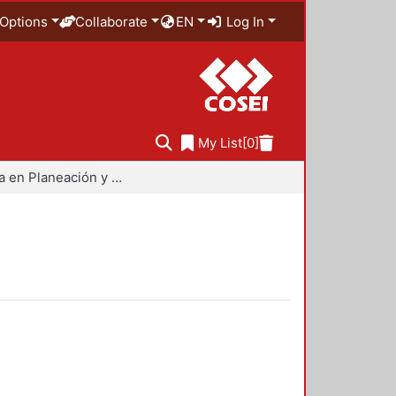
Options
Collaborate
EN
Log In
My List
[0]
Maestría en Planeación y Políticas Metropolitanas