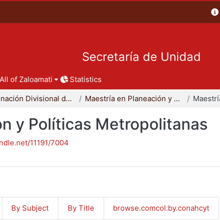
Secretaría de Unidad
All of Zaloamati
Statistics
Coordinación Divisional de Posgrado
Maestría en Planeación y Políticas Metropolitanas
n y Políticas Metropolitanas
andle.net/11191/7004
By Subject
By Title
browse.comcol.by.conahcyt