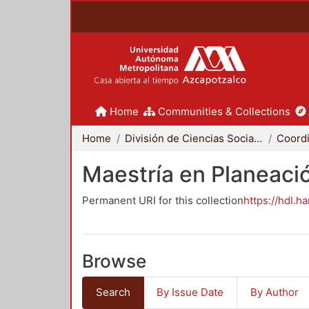
Home
Communities & Collections
Home
División de Ciencias Sociales y Humanidades
Maestría en Planeació
Permanent URI for this collection
https://hdl.h
Browse
Search
By Issue Date
By Author