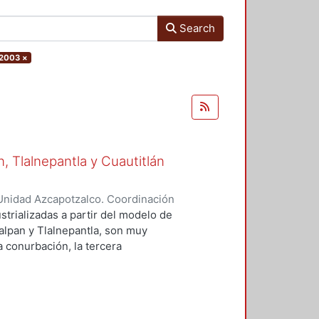
Search
 2003
×
 Tlalnepantla y Cuautitlán
Unidad Azcapotzalco. Coordinación
 Castillo, Hugo
strializadas a partir del modelo de
alpan y Tlalnepantla, son muy
la conurbación, la tercera
emento de estudio, debido a que es
trial en el contexto de crecimiento
adica en cómo han evolucionado
decir, tres municipios que crecen