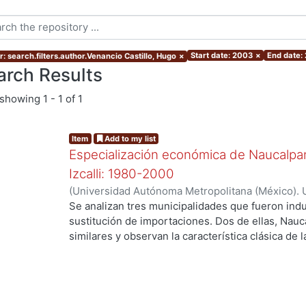
Start date: 2003
×
End date:
: search.filters.author.Venancio Castillo, Hugo
×
arch Results
showing
1 - 1 of 1
Item
Add to my list
Especialización económica de Naucalpan,
Izcalli: 1980-2000
(
Universidad Autónoma Metropolitana (México). 
de Servicios de Información.
,
2003-03
)
Venancio
Se analizan tres municipalidades que fueron indu
sustitución de importaciones. Dos de ellas, Nauc
similares y observan la característica clásica de 
Cuautitlán Izcalli, el cual se selecciono como el
el último municipio creado con zonificación indus
hacia adentro. La importancia de este trabajo r
estos en una realidad económica, cambiante, es 