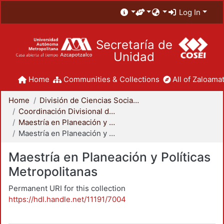
Log In
Secretaría de
Unidad
Home
Communities & Collections
All of Zaloamat
Home
División de Ciencias Sociales y Humanidades
Coordinación Divisional de Posgrado
Maestría en Planeación y Políticas Metropolitanas
Maestría en Planeación y Políticas Metropolitanas
Maestría en Planeación y Políticas
Metropolitanas
Permanent URI for this collection
https://hdl.handle.net/11191/7004