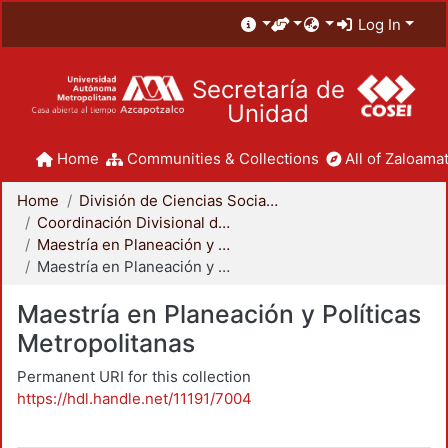
Log In
Secretaría de
Unidad
Home
Communities & Collections
All of Zaloamat
Home
División de Ciencias Sociales y Humanidades
Coordinación Divisional de Posgrado
Maestría en Planeación y Políticas Metropolitanas
Maestría en Planeación y Políticas Metropolitanas
Maestría en Planeación y Políticas
Metropolitanas
Permanent URI for this collection
https://hdl.handle.net/11191/7004