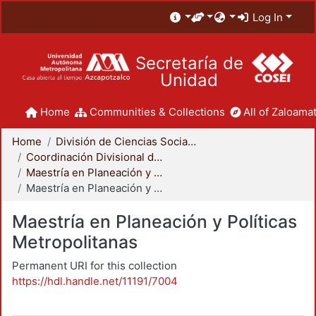
Log In
Secretaría de
Unidad
Home
Communities & Collections
All of Zaloamat
Home
División de Ciencias Sociales y Humanidades
Coordinación Divisional de Posgrado
Maestría en Planeación y Políticas Metropolitanas
Maestría en Planeación y Políticas Metropolitanas
Maestría en Planeación y Políticas
Metropolitanas
Permanent URI for this collection
https://hdl.handle.net/11191/7004