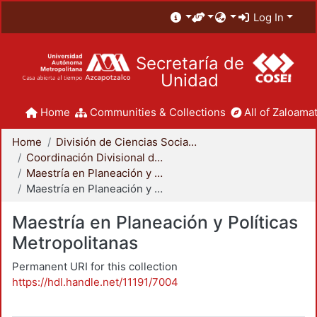
Log In
Secretaría de
Unidad
Home
Communities & Collections
All of Zaloamat
Home
División de Ciencias Sociales y Humanidades
Coordinación Divisional de Posgrado
Maestría en Planeación y Políticas Metropolitanas
Maestría en Planeación y Políticas Metropolitanas
Maestría en Planeación y Políticas
Metropolitanas
Permanent URI for this collection
https://hdl.handle.net/11191/7004