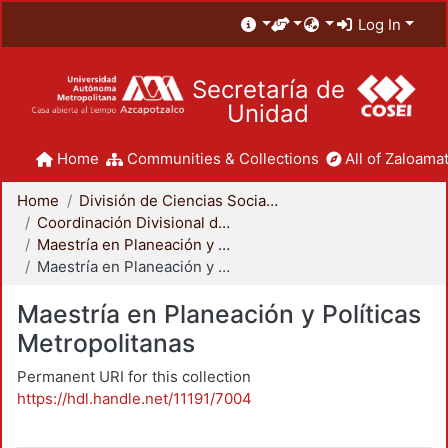
Log In
Secretaría de
Unidad
Home
Communities & Collections
All of Zaloamat
Home
División de Ciencias Sociales y Humanidades
Coordinación Divisional de Posgrado
Maestría en Planeación y Políticas Metropolitanas
Maestría en Planeación y Políticas Metropolitanas
Maestría en Planeación y Políticas
Metropolitanas
Permanent URI for this collection
https://hdl.handle.net/11191/7004