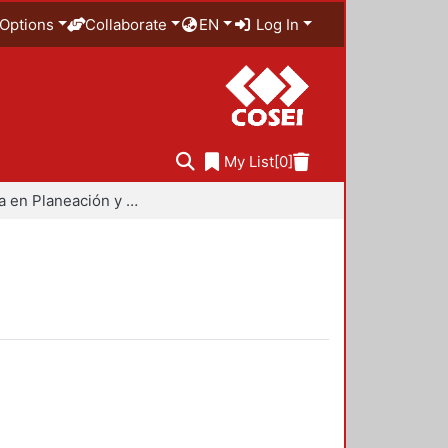
Options
Collaborate
EN
Log In
My List
[0]
Maestría en Planeación y Políticas Metropolitanas