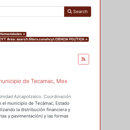
Search
y Humanidades
×
T Area: search.filters.conahcyt.CIENCIA POLÍTICA
×
l municipio de Tecamac, Mex
Unidad Azcapotzalco. Coordinación
HERNANDEZ, MELESIO
en el municipio de Tecámac, Estado
izando la distribución financiera y
etas y pavimentación) y las formas
roceso. En este caso, se ilustra la
telar, que se puede considerar