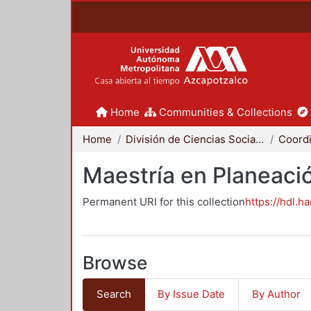
Home
Communities & Collections
Home
División de Ciencias Sociales y Humanidades
Maestría en Planeació
Permanent URI for this collection
https://hdl.h
Browse
Search
By Issue Date
By Author