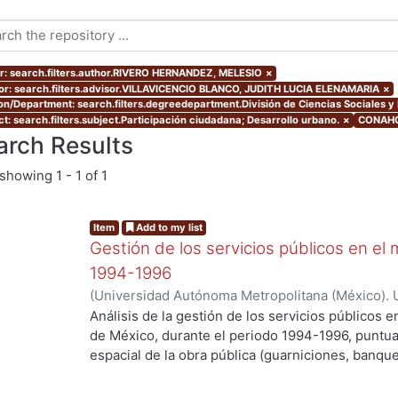
r: search.filters.author.RIVERO HERNANDEZ, MELESIO
×
or: search.filters.advisor.VILLAVICENCIO BLANCO, JUDITH LUCIA ELENAMARIA
×
ion/Department: search.filters.degreedepartment.División de Ciencias Sociales 
ct: search.filters.subject.Participación ciudadana; Desarrollo urbano.
×
CONAHCY
arch Results
showing
1 - 1 of 1
Item
Add to my list
Gestión de los servicios públicos en e
1994-1996
(
Universidad Autónoma Metropolitana (México). 
de Servicios de Información.
,
2000-01
)
RIVERO 
Análisis de la gestión de los servicios públicos 
de México, durante el periodo 1994-1996, puntual
espacial de la obra pública (guarniciones, banqu
de participación ciudadana predominantes en el p
supervivencia del Modo de Control Político Clien