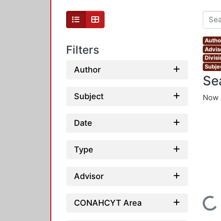
Autho
Filters
Advis
Divis
Subje
Author
Se
Subject
Now 
Date
Type
Advisor
Loading...
CONAHCYT Area