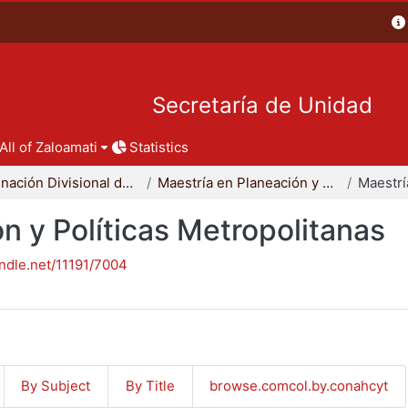
Secretaría de Unidad
All of Zaloamati
Statistics
Coordinación Divisional de Posgrado
Maestría en Planeación y Políticas Metropolitanas
n y Políticas Metropolitanas
andle.net/11191/7004
By Subject
By Title
browse.comcol.by.conahcyt