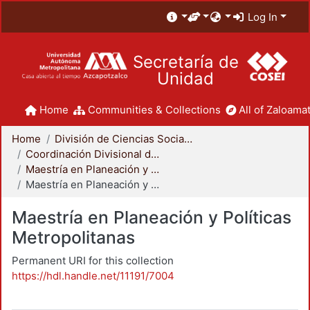
Log In
Secretaría de
Unidad
Home
Communities & Collections
All of Zaloamat
Home
División de Ciencias Sociales y Humanidades
Coordinación Divisional de Posgrado
Maestría en Planeación y Políticas Metropolitanas
Maestría en Planeación y Políticas Metropolitanas
Maestría en Planeación y Políticas
Metropolitanas
Permanent URI for this collection
https://hdl.handle.net/11191/7004