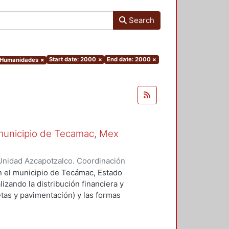
Search
Start date: 2000
×
End date: 2000
×
y Humanidades
×
l municipio de Tecamac, Mex
Unidad Azcapotzalco. Coordinación
HERNANDEZ, MELESIO
en el municipio de Tecámac, Estado
izando la distribución financiera y
etas y pavimentación) y las formas
roceso. En este caso, se ilustra la
telar, que se puede considerar
 limitado en cuanto a los avances