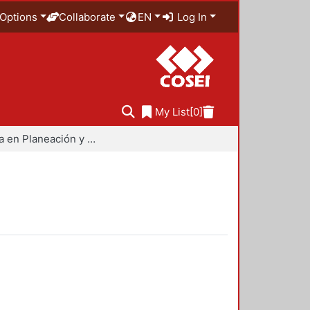
Options
Collaborate
EN
Log In
My List
[0]
Maestría en Planeación y Políticas Metropolitanas