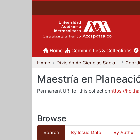
Home
Communities & Collections
Home
División de Ciencias Sociales y Humanidades
Maestría en Planeació
Permanent URI for this collection
https://hdl.h
Browse
Search
By Issue Date
By Author