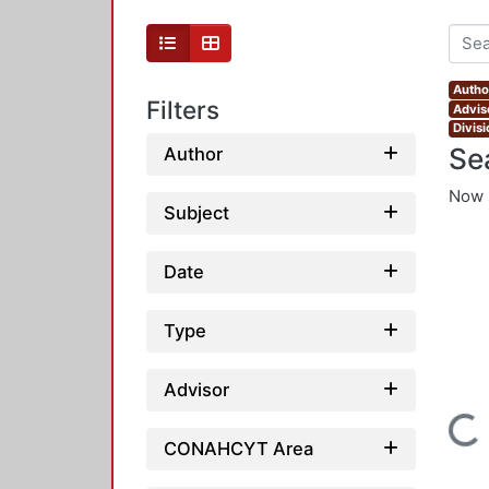
Autho
Filters
Advis
Divis
Se
Author
Now 
Subject
Date
Type
Advisor
Loading...
CONAHCYT Area