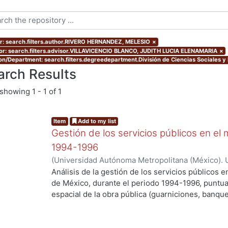
r: search.filters.author.RIVERO HERNANDEZ, MELESIO
×
or: search.filters.advisor.VILLAVICENCIO BLANCO, JUDITH LUCIA ELENAMARIA
×
ion/Department: search.filters.degreedepartment.División de Ciencias Sociales 
arch Results
showing
1 - 1 of 1
Item
Add to my list
Gestión de los servicios públicos en e
1994-1996
(
Universidad Autónoma Metropolitana (México). 
de Servicios de Información.
,
2000-01
)
RIVERO 
Análisis de la gestión de los servicios públicos 
de México, durante el periodo 1994-1996, puntual
espacial de la obra pública (guarniciones, banqu
de participación ciudadana predominantes en el p
supervivencia del Modo de Control Político Clien
exitoso en cuanto a la dotación de obra pública y