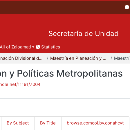
Secretaría de Unidad
All of Zaloamati
Statistics
Coordinación Divisional de Posgrado
Maestría en Planeación y Políticas Metropolitanas
n y Políticas Metropolitanas
andle.net/11191/7004
By Subject
By Title
browse.comcol.by.conahcyt