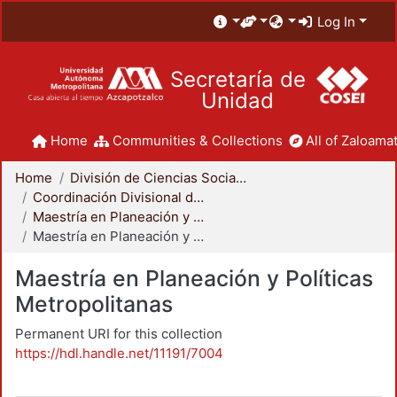
Log In
Secretaría de
Unidad
Home
Communities & Collections
All of Zaloamat
Home
División de Ciencias Sociales y Humanidades
Coordinación Divisional de Posgrado
Maestría en Planeación y Políticas Metropolitanas
Maestría en Planeación y Políticas Metropolitanas
Maestría en Planeación y Políticas
Metropolitanas
Permanent URI for this collection
https://hdl.handle.net/11191/7004