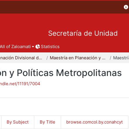
Secretaría de Unidad
All of Zaloamati
Statistics
Coordinación Divisional de Posgrado
Maestría en Planeación y Políticas Metropolitanas
n y Políticas Metropolitanas
andle.net/11191/7004
By Subject
By Title
browse.comcol.by.conahcyt