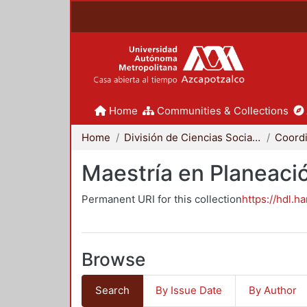
Home
Communities & Collections
Home
División de Ciencias Sociales y Humanidades
Maestría en Planeació
Permanent URI for this collection
https://hdl.h
Browse
Search
By Issue Date
By Author