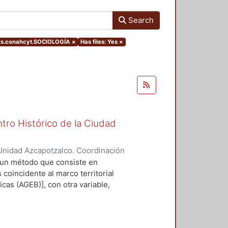
Search
rs.conahcyt.SOCIOLOGÍA
×
Has files: Yes
×
tro Histórico de la Ciudad
Unidad Azcapotzalco. Coordinación
LLAN, ALBERTO
 un método que consiste en
 coincidente al marco territorial
cas (AGEB)], con otra variable,
ontrar valores más acorde a la
 los problemas recurrentes en las
 son suficientemente