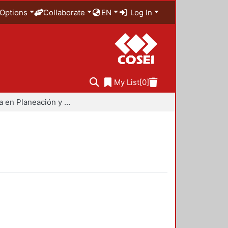
Options
Collaborate
EN
Log In
My List
[0]
Maestría en Planeación y Políticas Metropolitanas