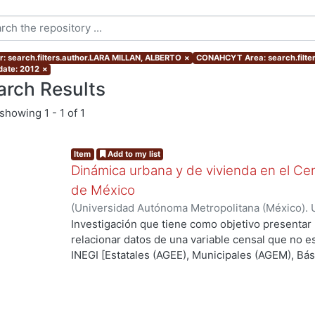
r: search.filters.author.LARA MILLAN, ALBERTO
×
CONAHCYT Area: search.filte
 date: 2012
×
arch Results
showing
1 - 1 of 1
Item
Add to my list
Dinámica urbana y de vivienda en el Cen
de México
(
Universidad Autónoma Metropolitana (México). 
de Servicios de Información.
,
2012-07
)
LARA MI
Investigación que tiene como objetivo presentar
relacionar datos de una variable censal que no es
INEGI [Estatales (AGEE), Municipales (AGEM), Bási
que para este caso es el tiempo con el fin de enc
superficie que se está analizando, ya que uno de
ciencias sociales deriva del uso de datos que no