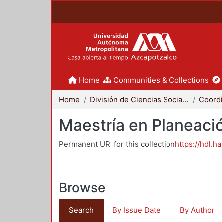
Home
Communities & Collections
Home
División de Ciencias Sociales y Humanidades
Maestría en Planeació
Permanent URI for this collection
https://hdl.h
Browse
Search
By Issue Date
By Author