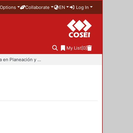
Options
Collaborate
EN
Log In
My List
[0]
Maestría en Planeación y Políticas Metropolitanas