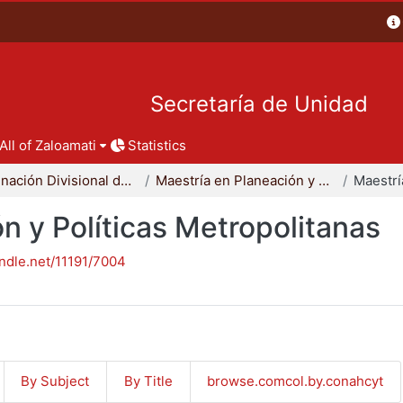
Secretaría de Unidad
All of Zaloamati
Statistics
Coordinación Divisional de Posgrado
Maestría en Planeación y Políticas Metropolitanas
n y Políticas Metropolitanas
andle.net/11191/7004
By Subject
By Title
browse.comcol.by.conahcyt