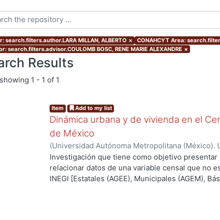
r: search.filters.author.LARA MILLAN, ALBERTO
×
CONAHCYT Area: search.filte
or: search.filters.advisor.COULOMB BOSC, RENE MARIE ALEXANDRE
×
arch Results
showing
1 - 1 of 1
Item
Add to my list
Dinámica urbana y de vivienda en el Cen
de México
(
Universidad Autónoma Metropolitana (México). 
de Servicios de Información.
,
2012-07
)
LARA MI
Investigación que tiene como objetivo presentar
relacionar datos de una variable censal que no es
INEGI [Estatales (AGEE), Municipales (AGEM), Bási
que para este caso es el tiempo con el fin de enc
superficie que se está analizando, ya que uno de
ciencias sociales deriva del uso de datos que no