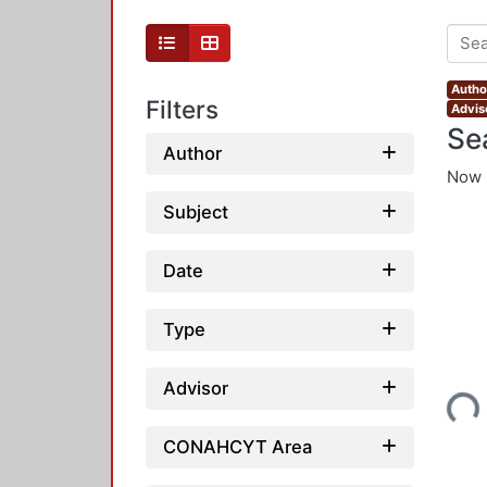
Autho
Filters
Advis
Se
Author
Now 
Subject
Date
Type
Loading...
Advisor
CONAHCYT Area