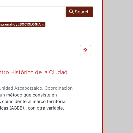
Search
rs.conahcyt.SOCIOLOGÍA
×
tro Histórico de la Ciudad
Unidad Azcapotzalco. Coordinación
LLAN, ALBERTO
 un método que consiste en
 coincidente al marco territorial
cas (AGEB)], con otra variable,
ontrar valores más acorde a la
 los problemas recurrentes en las
 son suficientemente