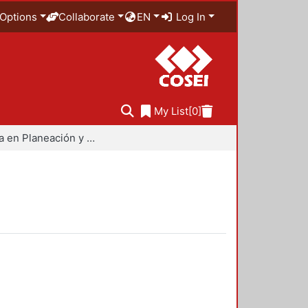
Options
Collaborate
EN
Log In
My List
[0]
Maestría en Planeación y Políticas Metropolitanas