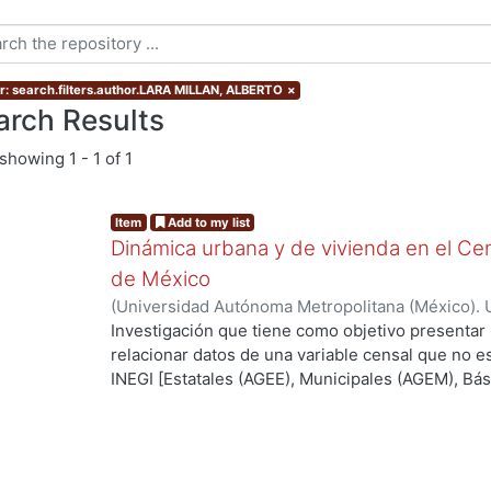
r: search.filters.author.LARA MILLAN, ALBERTO
×
arch Results
showing
1 - 1 of 1
Item
Add to my list
Dinámica urbana y de vivienda en el Cen
de México
(
Universidad Autónoma Metropolitana (México). 
de Servicios de Información.
,
2012-07
)
LARA MI
Investigación que tiene como objetivo presentar
relacionar datos de una variable censal que no es
INEGI [Estatales (AGEE), Municipales (AGEM), Bási
que para este caso es el tiempo con el fin de enc
superficie que se está analizando, ya que uno de
ciencias sociales deriva del uso de datos que no
representativos para el análisis de los fenómeno