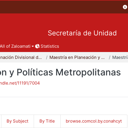
Secretaría de Unidad
All of Zaloamati
Statistics
Coordinación Divisional de Posgrado
Maestría en Planeación y Políticas Metropolitanas
n y Políticas Metropolitanas
andle.net/11191/7004
By Subject
By Title
browse.comcol.by.conahcyt