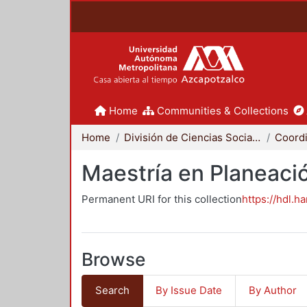
Home
Communities & Collections
Home
División de Ciencias Sociales y Humanidades
Maestría en Planeació
Permanent URI for this collection
https://hdl.h
Browse
Search
By Issue Date
By Author