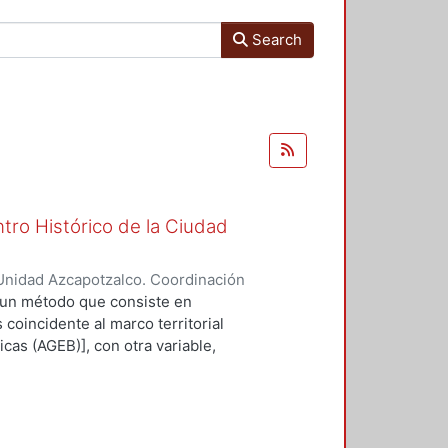
Search
tro Histórico de la Ciudad
Unidad Azcapotzalco. Coordinación
LLAN, ALBERTO
 un método que consiste en
 coincidente al marco territorial
cas (AGEB)], con otra variable,
ontrar valores más acorde a la
 los problemas recurrentes en las
 son suficientemente
s sociales. Un ejemplo de esto es