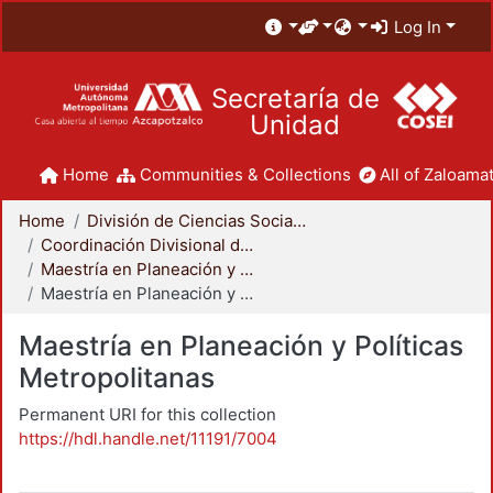
Log In
Secretaría de
Unidad
Home
Communities & Collections
All of Zaloamat
Home
División de Ciencias Sociales y Humanidades
Coordinación Divisional de Posgrado
Maestría en Planeación y Políticas Metropolitanas
Maestría en Planeación y Políticas Metropolitanas
Maestría en Planeación y Políticas
Metropolitanas
Permanent URI for this collection
https://hdl.handle.net/11191/7004