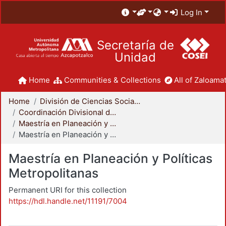
Log In
Secretaría de
Unidad
Home
Communities & Collections
All of Zaloamat
Home
División de Ciencias Sociales y Humanidades
Coordinación Divisional de Posgrado
Maestría en Planeación y Políticas Metropolitanas
Maestría en Planeación y Políticas Metropolitanas
Maestría en Planeación y Políticas
Metropolitanas
Permanent URI for this collection
https://hdl.handle.net/11191/7004