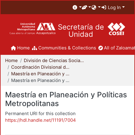
Log In
Secretaría de
Unidad
Home
Communities & Collections
All of Zaloamat
Home
División de Ciencias Sociales y Humanidades
Coordinación Divisional de Posgrado
Maestría en Planeación y Políticas Metropolitanas
Maestría en Planeación y Políticas Metropolitanas
Maestría en Planeación y Políticas
Metropolitanas
Permanent URI for this collection
https://hdl.handle.net/11191/7004