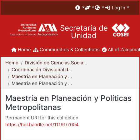
Log In
Secretaría de
Unidad
Home
Communities & Collections
All of Zaloamat
Home
División de Ciencias Sociales y Humanidades
Coordinación Divisional de Posgrado
Maestría en Planeación y Políticas Metropolitanas
Maestría en Planeación y Políticas Metropolitanas
Maestría en Planeación y Políticas
Metropolitanas
Permanent URI for this collection
https://hdl.handle.net/11191/7004