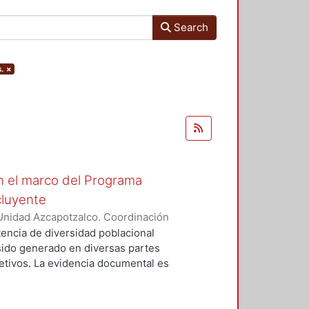
Search
.
×
n el marco del Programa
cluyente
Unidad Azcapotzalco. Coordinación
Trejo, Víctor Hugo
tencia de diversidad poblacional
sido generado en diversas partes
etivos. La evidencia documental es
do la mezcla social puede ser
omentada. Las experiencias
de la diversidad de resultados