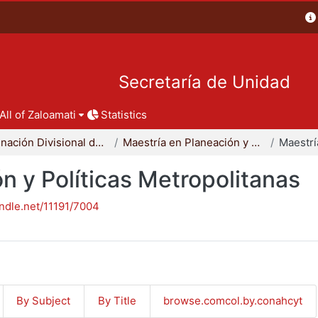
Secretaría de Unidad
All of Zaloamati
Statistics
Coordinación Divisional de Posgrado
Maestría en Planeación y Políticas Metropolitanas
n y Políticas Metropolitanas
andle.net/11191/7004
By Subject
By Title
browse.comcol.by.conahcyt