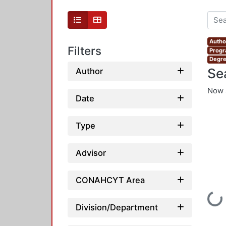
Autho
Filters
Progr
Degre
Se
Author
Now 
Date
Type
Advisor
CONAHCYT Area
Loading...
Division/Department