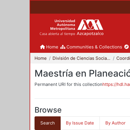
Home
Communities & Collections
Home
División de Ciencias Sociales y Humanidades
Maestría en Planeació
Permanent URI for this collection
https://hdl.h
Browse
Search
By Issue Date
By Author