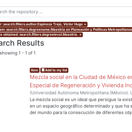
r: search.filters.author.Espinoza Trejo, Víctor Hugo
×
am: search.filters.degreename.Maestría en Planeación y Políticas Metropolitanas
e obtained: search.filters.degreelevel.Maestría.
×
arch Results
showing
1 - 1 of 1
Item
Add to my list
Mezcla social en la Ciudad de México e
Especial de Regeneración y Vivienda In
(
Universidad Autónoma Metropolitana (México). 
de Servicios de Información.
,
2021-06
)
Espinoza 
La mezcla social es un ideal que persigue la exis
en un espacio geográfico determinado y que ha 
del mundo para la consecución de diferentes obj
extensa mas no concluyente sobre hasta qué gra
beneficiosa para las comunidades en donde es f
retomadas en el presente documento dan cuenta 