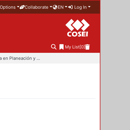
Options
Collaborate
EN
Log In
My List
[0]
Maestría en Planeación y Políticas Metropolitanas