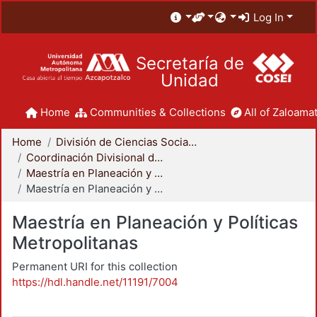
Log In
Secretaría de
Unidad
Home
Communities & Collections
All of Zaloamat
Home
División de Ciencias Sociales y Humanidades
Coordinación Divisional de Posgrado
Maestría en Planeación y Políticas Metropolitanas
Maestría en Planeación y Políticas Metropolitanas
Maestría en Planeación y Políticas
Metropolitanas
Permanent URI for this collection
https://hdl.handle.net/11191/7004