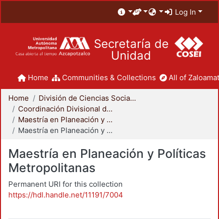
Log In
Secretaría de
Unidad
Home
Communities & Collections
All of Zaloamat
Home
División de Ciencias Sociales y Humanidades
Coordinación Divisional de Posgrado
Maestría en Planeación y Políticas Metropolitanas
Maestría en Planeación y Políticas Metropolitanas
Maestría en Planeación y Políticas
Metropolitanas
Permanent URI for this collection
https://hdl.handle.net/11191/7004