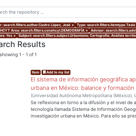
r: search.filters.author.Castro López, José
×
Type: search.filters.itemtype.Tesis
CYT Area: search.filters.conahcyt.DEMOGRAFÍA
×
Advisor: search.filters.
les: Yes
×
Subject: search.filters.subject.Urbanismo; Cartografía; Análisis territor
arch Results
showing
1 - 1 of 1
Item
Add to my list
El sistema de información geográfica apl
urbana en México: balance y formación 
(
Universidad Autónoma Metropolitana (México). 
de Servicios de Información.
,
2011
)
Castro López
Se reflexiona en torno a la difusión y el nivel de 
tecnología llamada Sistema de Información Geográ
investigación urbana en México. Para ello se pr
ng...
del análisis espacial usando un SIG; se continua 
la investigación urbana en México, para concluir
la aplicación de las SIG, en la investigación urba