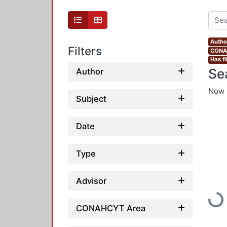
Autho
Filters
CONAH
Has fi
Se
Author
Now 
Subject
Date
Type
Advisor
Loadi
CONAHCYT Area