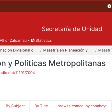
Secretaría de Unidad
All of Zaloamati
Statistics
Coordinación Divisional de Posgrado
Maestría en Planeación y Políticas Metropolitanas
n y Políticas Metropolitanas
andle.net/11191/7004
By Subject
By Title
browse.comcol.by.conahcyt