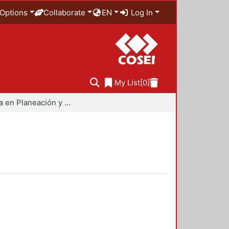
Options
Collaborate
EN
Log In
My List
[0]
Maestría en Planeación y Políticas Metropolitanas