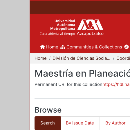
Home
Communities & Collections
Home
División de Ciencias Sociales y Humanidades
Maestría en Planeació
Permanent URI for this collection
https://hdl.h
Browse
Search
By Issue Date
By Author