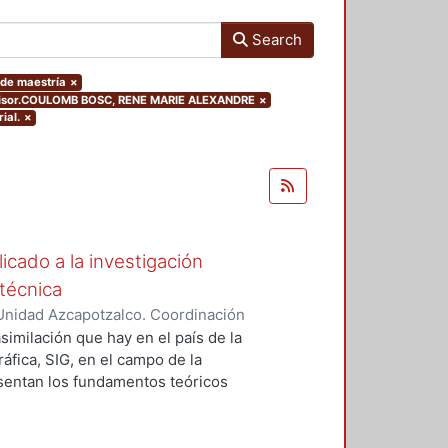
Search
 de maestría
×
advisor.COULOMB BOSC, RENE MARIE ALEXANDRE
×
ial.
×
icado a la investigación
técnica
Unidad Azcapotzalco. Coordinación
, José
asimilación que hay en el país de la
fica, SIG, en el campo de la
esentan los fundamentos teóricos
con el tema de los usos del SIG en
 planteando los alcances y retos de
na, en las que se han logrado