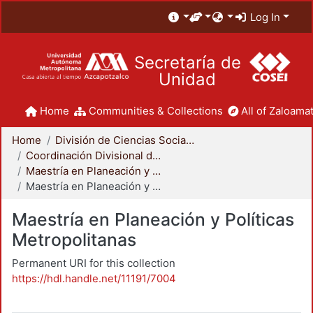
Log In
Secretaría de
Unidad
Home
Communities & Collections
All of Zaloamat
Home
División de Ciencias Sociales y Humanidades
Coordinación Divisional de Posgrado
Maestría en Planeación y Políticas Metropolitanas
Maestría en Planeación y Políticas Metropolitanas
Maestría en Planeación y Políticas
Metropolitanas
Permanent URI for this collection
https://hdl.handle.net/11191/7004