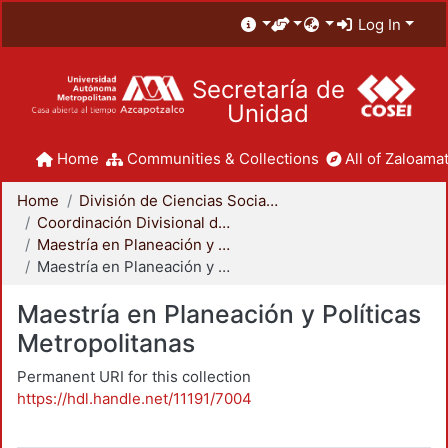
Log In
Secretaría de
Unidad
Home
Communities & Collections
All of Zaloamat
Home
División de Ciencias Sociales y Humanidades
Coordinación Divisional de Posgrado
Maestría en Planeación y Políticas Metropolitanas
Maestría en Planeación y Políticas Metropolitanas
Maestría en Planeación y Políticas
Metropolitanas
Permanent URI for this collection
https://hdl.handle.net/11191/7004